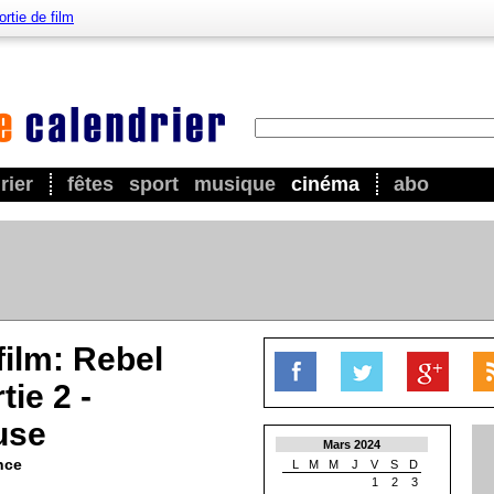
ortie de film
rier
fêtes
sport
musique
cinéma
abo
film: Rebel
ie 2 -
use
Mars 2024
nce
L
M
M
J
V
S
D
1
2
3