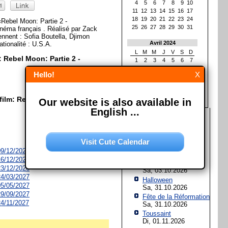
4
5
6
7
8
9
10
11
12
13
14
15
16
17
18
19
20
21
22
23
24
«Rebel Moon: Partie 2 -
25
26
27
28
29
30
31
inéma français . Réalisé par Zack
nnent : Sofia Boutella, Djimon
Avril 2024
tionalité : U.S.A.
L
M
M
J
V
S
D
: Rebel Moon: Partie 2 -
1
2
3
4
5
6
7
8
9
10
11
12
13
14
Hello!
X
15
16
17
18
19
20
21
22
23
24
25
26
27
28
29
30
film: Rebel Moon: Partie 2 -
Our website is also available in
English ...
Les prochaines fêtes et
jours fériés
Assomption de Marie
Visit Cute Calendar
Sa, 15.08.2026
 09/12/2026
Jour de l'Unité
 16/12/2026
allemande
 23/12/2026
Sa, 03.10.2026
 24/03/2027
Halloween
 05/05/2027
Sa, 31.10.2026
 29/09/2027
Fête de la Réformation
 24/11/2027
Sa, 31.10.2026
Toussaint
Di, 01.11.2026