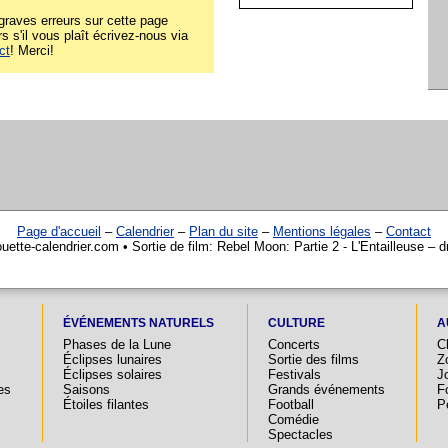
raves erreurs sur cette page
rs s'il vous plaît écrivez-nous via
ct
! Merci!
Page d'accueil
–
Calendrier
–
Plan du site
–
Mentions légales
–
Contact
ette-calendrier.com • Sortie de film: Rebel Moon: Partie 2 - L'Entailleuse – d
ÉVÉNEMENTS NATURELS
CULTURE
A
Phases de la Lune
Concerts
C
Éclipses lunaires
Sortie des films
Z
Éclipses solaires
Festivals
Jo
es
Saisons
Grands événements
F
Étoiles filantes
Football
P
Comédie
Spectacles