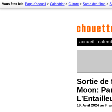
Vous êtes ici:
Page d'accueil
>
Calendrier
>
Culture
>
Sortie des films
>
S
accueil
calend
Sortie de 
Moon: Part
L'Entaille
19. Avril 2024 au Fra