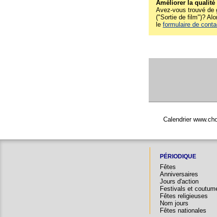
Améliorer la qualité
Avez-vous trouvé de g
("Sortie de film")? Alo
le
formulaire de conta
Calendrier www.chou
PÉRIODIQUE
Fêtes
Anniversaires
Jours d'action
Festivals et coutum
Fêtes religieuses
Nom jours
Fêtes nationales