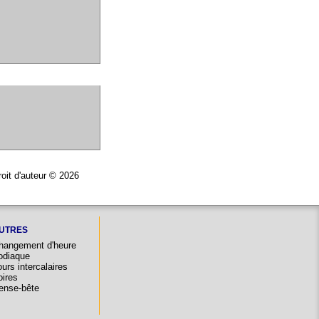
roit d'auteur © 2026
UTRES
hangement d'heure
odiaque
urs intercalaires
oires
ense-bête