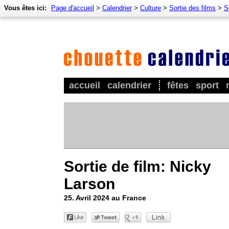
Vous êtes ici:
Page d'accueil
>
Calendrier
>
Culture
>
Sortie des films
>
S
accueil
calendrier
fêtes
sport
Sortie de film: Nicky
Larson
25. Avril 2024 au France