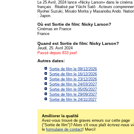
Le 25 Avril, 2024 lance «Nicky Larson» dans le cinéma
français . Réalisé par Yûichi Satô . Acteurs comprennen
Ryohei Suzuki, Misato Morita y Masanobu Ando. Nation
: Japon.
Où est Sortie de film: Nicky Larson?
Cinémas en France
France
Quand est Sortie de film: Nicky Larson?
Jeudi, 25. Avril 2024
Passé depuis 833 jour!
Autres dates:
Sortie de film le 09/12/2026
Sortie de film le 16/12/2026
Sortie de film le 23/12/2026
Sortie de film le 24/03/2027
Sortie de film le 05/05/2027
Sortie de film le 29/09/2027
Sortie de film le 24/11/2027
Améliorer la qualité
Avez-vous trouvé de graves erreurs sur cette page
("Sortie de film")? Alors s'il vous plaît écrivez-nous v
le
formulaire de contact
! Merci!