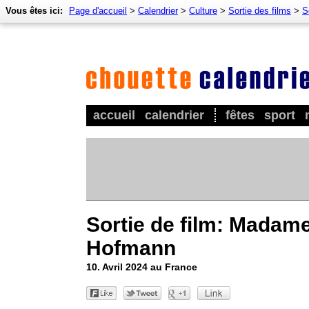
Vous êtes ici:
Page d'accueil
>
Calendrier
>
Culture
>
Sortie des films
>
S
accueil
calendrier
fêtes
sport
Sortie de film: Madam
Hofmann
10. Avril 2024 au France