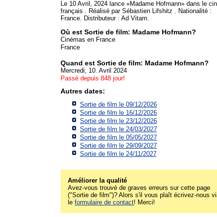
Le 10 Avril, 2024 lance «Madame Hofmann» dans le ci
français . Réalisé par Sébastien Lifshitz . Nationalité :
France. Distributeur : Ad Vitam.
Où est Sortie de film: Madame Hofmann?
Cinémas en France
France
Quand est Sortie de film: Madame Hofmann?
Mercredi, 10. Avril 2024
Passé depuis 848 jour!
Autres dates:
Sortie de film le 09/12/2026
Sortie de film le 16/12/2026
Sortie de film le 23/12/2026
Sortie de film le 24/03/2027
Sortie de film le 05/05/2027
Sortie de film le 29/09/2027
Sortie de film le 24/11/2027
Améliorer la qualité
Avez-vous trouvé de graves erreurs sur cette page
("Sortie de film")? Alors s'il vous plaît écrivez-nous v
le
formulaire de contact
! Merci!