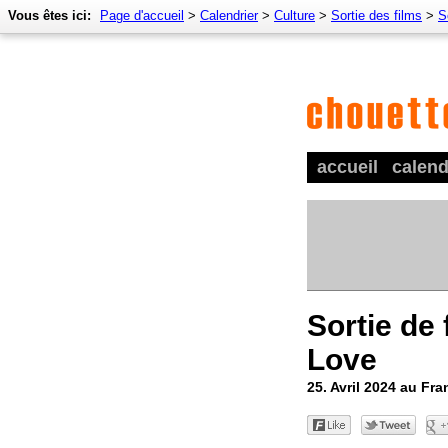
Vous êtes ici:
Page d'accueil
>
Calendrier
>
Culture
>
Sortie des films
>
S
accueil
calend
Sortie de
Love
25. Avril 2024 au Fra