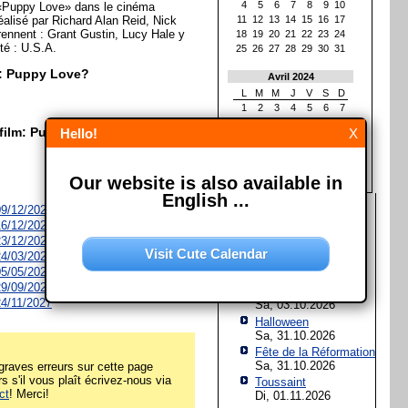
4
5
6
7
8
9
10
 «Puppy Love» dans le cinéma
réalisé par Richard Alan Reid, Nick
11
12
13
14
15
16
17
ennent : Grant Gustin, Lucy Hale y
18
19
20
21
22
23
24
té : U.S.A.
25
26
27
28
29
30
31
m: Puppy Love?
Avril 2024
L
M
M
J
V
S
D
1
2
3
4
5
6
7
8
9
10
11
12
13
14
 film: Puppy Love?
Hello!
X
15
16
17
18
19
20
21
22
23
24
25
26
27
28
29
30
Our website is also available in
English ...
Les prochaines fêtes et
 09/12/2026
jours fériés
 16/12/2026
 23/12/2026
Assomption de Marie
Visit Cute Calendar
 24/03/2027
Sa, 15.08.2026
 05/05/2027
Jour de l'Unité
 29/09/2027
allemande
 24/11/2027
Sa, 03.10.2026
Halloween
Sa, 31.10.2026
Fête de la Réformation
Sa, 31.10.2026
raves erreurs sur cette page
rs s'il vous plaît écrivez-nous via
Toussaint
ct
! Merci!
Di, 01.11.2026