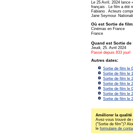
Le 25 Avril, 2024 lance
français . Le film a été 
Fabiano . Acteurs compr
Jane Seymour. Nationali
Où est Sortie de fil
Cinémas en France
France
Quand est Sortie de
Jeudi, 25. Avril 2024
Passé depuis 833 jour!
Autres dates:
Sortie de film le
Sortie de film le
Sortie de film le
Sortie de film le
Sortie de film le
Sortie de film le
Sortie de film le
Améliorer la qualité
Avez-vous trouvé de g
("Sortie de film")? Alo
le
formulaire de conta