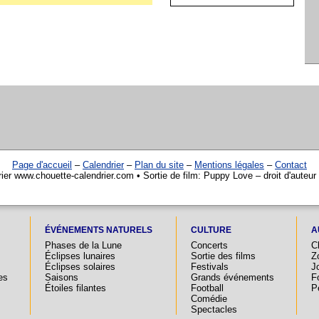
Page d'accueil
–
Calendrier
–
Plan du site
–
Mentions légales
–
Contact
ier www.chouette-calendrier.com • Sortie de film: Puppy Love – droit d'auteu
ÉVÉNEMENTS NATURELS
CULTURE
A
Phases de la Lune
Concerts
C
Éclipses lunaires
Sortie des films
Z
Éclipses solaires
Festivals
Jo
es
Saisons
Grands événements
F
Étoiles filantes
Football
P
Comédie
Spectacles