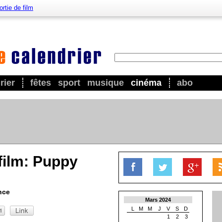
ortie de film
rier
fêtes
sport
musique
cinéma
abo
 film: Puppy
nce
Mars 2024
L
M
M
J
V
S
D
1
2
3