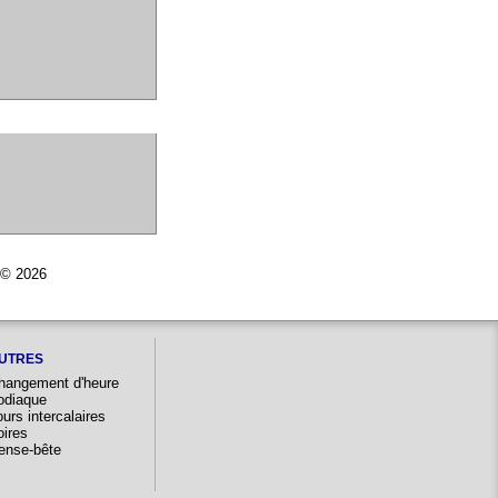
r © 2026
UTRES
hangement d'heure
odiaque
urs intercalaires
oires
ense-bête