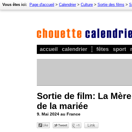
Vous êtes ici:
Page d'accueil
>
Calendrier
>
Culture
>
Sortie des films
>
S
accueil
calendrier
fêtes
sport
Sortie de film: La Mère
de la mariée
9. Mai 2024 au France