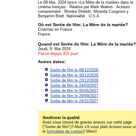
Le 09 Mai, 2024 lance «La Mère de la mariée» dans le
cinéma français . Réalisé par Mark Waters . Acteurs
comprennent : Brooke Shields, Miranda Cosgrove y
Benjamin Bratt. Nationalité : U.S.A.
Où est Sortie de film: La Mère de la mariée?
Cinémas en France
France
Quand est Sortie de film: La Mère de la mariée?
Jeudi, 9. Mai 2024
Passé depuis 821 jour!
Autres dates:
Sortie de film le 09/12/2026
Sortie de film le 16/12/2026
Sortie de film le 23/12/2026
Sortie de film le 24/03/2027
Sortie de film le 05/05/2027
Sortie de film le 29/09/2027
Sortie de film le 24/11/2027
Améliorer la qualité
Avez-vous trouvé de graves erreurs sur cette page
("Sortie de film")? Alors s'il vous plaît écrivez-nous v
le
formulaire de contact
! Merci!