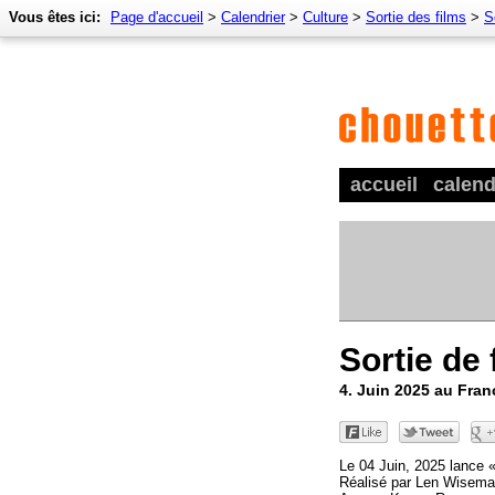
Vous êtes ici:
Page d'accueil
>
Calendrier
>
Culture
>
Sortie des films
>
S
accueil
calend
Sortie de 
4. Juin 2025 au Fran
Le 04 Juin, 2025 lance «
Réalisé par Len Wisema