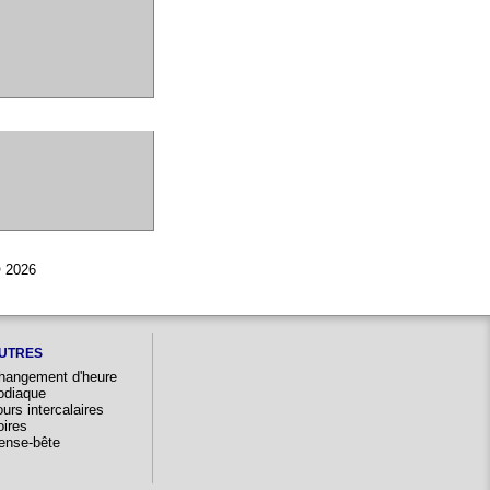
© 2026
UTRES
hangement d'heure
odiaque
urs intercalaires
oires
ense-bête