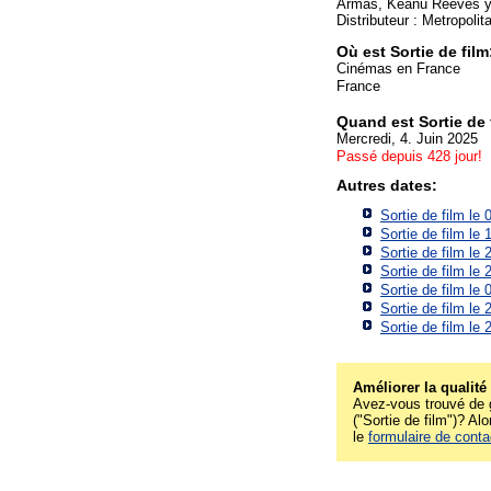
Armas, Keanu Reeves y 
Distributeur : Metropoli
Où est Sortie de film
Cinémas en France
France
Quand est Sortie de 
Mercredi, 4. Juin 2025
Passé depuis 428 jour!
Autres dates:
Sortie de film le
Sortie de film le
Sortie de film le
Sortie de film le
Sortie de film le
Sortie de film le
Sortie de film le
Améliorer la qualité
Avez-vous trouvé de g
("Sortie de film")? Alo
le
formulaire de conta