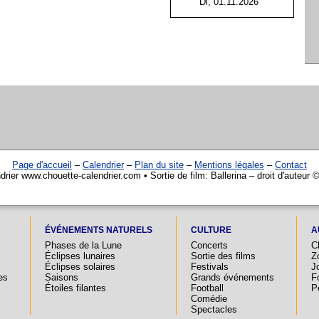
Di, 01.11.2026
Page d'accueil
–
Calendrier
–
Plan du site
–
Mentions légales
–
Contact
drier www.chouette-calendrier.com • Sortie de film: Ballerina – droit d'auteur 
ÉVÉNEMENTS NATURELS
CULTURE
A
Phases de la Lune
Concerts
C
Éclipses lunaires
Sortie des films
Z
Éclipses solaires
Festivals
Jo
es
Saisons
Grands événements
F
Étoiles filantes
Football
P
Comédie
Spectacles