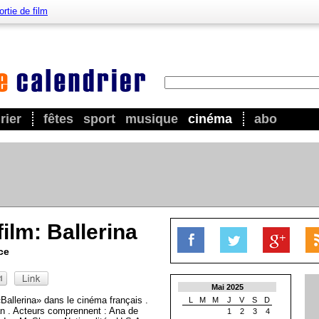
ortie de film
rier
fêtes
sport
musique
cinéma
abo
film: Ballerina
ce
Mai 2025
Ballerina» dans le cinéma français .
L
M
M
J
V
S
D
n . Acteurs comprennent : Ana de
1
2
3
4