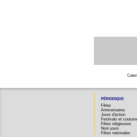
Calen
PÉRIODIQUE
Fêtes
Anniversaires
Jours d'action
Festivals et coutum
Fêtes religieuses
Nom jours
Fêtes nationales