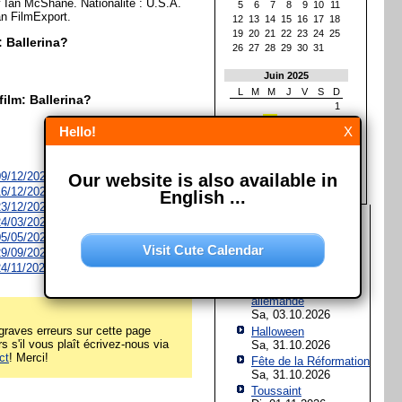
Ian McShane. Nationalité : U.S.A.
5
6
7
8
9
10
11
tan FilmExport.
12
13
14
15
16
17
18
19
20
21
22
23
24
25
: Ballerina?
26
27
28
29
30
31
Juin 2025
L
M
M
J
V
S
D
film: Ballerina?
1
2
3
4
5
6
7
8
Hello!
X
9
10
11
12
13
14
15
16
17
18
19
20
21
22
23
24
25
26
27
28
29
 09/12/2026
Our website is also available in
30
 16/12/2026
English ...
 23/12/2026
Les prochaines fêtes et
 24/03/2027
jours fériés
 05/05/2027
Visit Cute Calendar
 29/09/2027
Assomption de Marie
 24/11/2027
Sa, 15.08.2026
Jour de l'Unité
allemande
Sa, 03.10.2026
raves erreurs sur cette page
Halloween
rs s'il vous plaît écrivez-nous via
Sa, 31.10.2026
ct
! Merci!
Fête de la Réformation
Sa, 31.10.2026
Toussaint