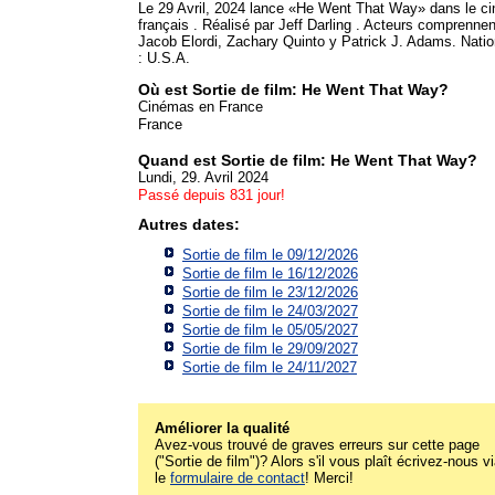
Le 29 Avril, 2024 lance «He Went That Way» dans le c
français . Réalisé par Jeff Darling . Acteurs comprennen
Jacob Elordi, Zachary Quinto y Patrick J. Adams. Natio
: U.S.A.
Où est Sortie de film: He Went That Way?
Cinémas en France
France
Quand est Sortie de film: He Went That Way?
Lundi, 29. Avril 2024
Passé depuis 831 jour!
Autres dates:
Sortie de film le 09/12/2026
Sortie de film le 16/12/2026
Sortie de film le 23/12/2026
Sortie de film le 24/03/2027
Sortie de film le 05/05/2027
Sortie de film le 29/09/2027
Sortie de film le 24/11/2027
Améliorer la qualité
Avez-vous trouvé de graves erreurs sur cette page
("Sortie de film")? Alors s'il vous plaît écrivez-nous v
le
formulaire de contact
! Merci!