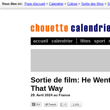
Vous êtes ici:
Page d'accueil
>
Calendrier
>
Culture
>
Sortie des films
>
S
accueil
calendrier
fêtes
sport
Sortie de film: He Wen
That Way
29. Avril 2024 au France