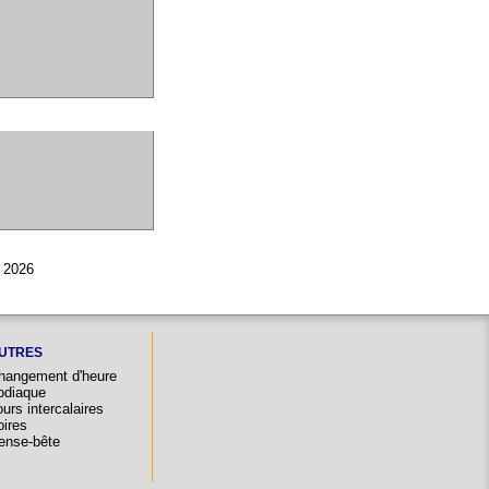
© 2026
UTRES
hangement d'heure
odiaque
urs intercalaires
oires
ense-bête