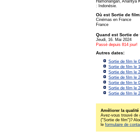
Hamonangan, Anantya Ki
: Indonésie.
Où est Sortie de fil
Cinémas en France
France
Quand est Sortie de 
Jeudi, 16. Mai 2024
Passé depuis 814 jour!
Autres dates:
Sortie de film le
Sortie de film le
Sortie de film le
Sortie de film le
Sortie de film le
Sortie de film le
Sortie de film le
Améliorer la qualité
Avez-vous trouvé de g
("Sortie de film")? Alo
le
formulaire de conta