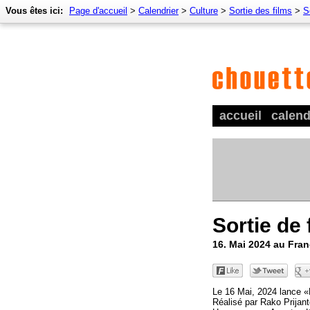
Vous êtes ici:
Page d'accueil
>
Calendrier
>
Culture
>
Sortie des films
>
S
accueil
calend
Sortie de 
16. Mai 2024 au Fra
Le 16 Mai, 2024 lance «
Réalisé par Rako Prijan