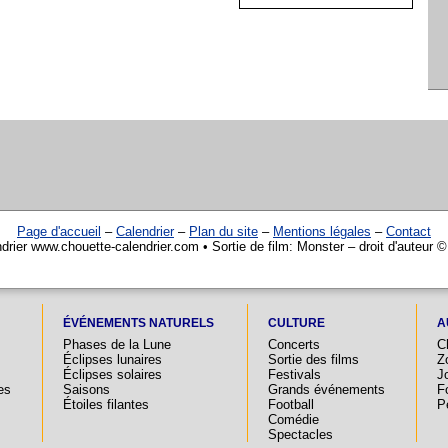
Page d'accueil
–
Calendrier
–
Plan du site
–
Mentions légales
–
Contact
drier www.chouette-calendrier.com • Sortie de film: Monster – droit d'auteur 
ÉVÉNEMENTS NATURELS
CULTURE
A
Phases de la Lune
Concerts
C
Éclipses lunaires
Sortie des films
Z
Éclipses solaires
Festivals
Jo
es
Saisons
Grands événements
F
Étoiles filantes
Football
P
Comédie
Spectacles