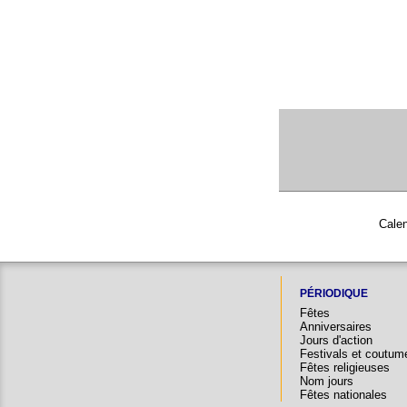
Calen
PÉRIODIQUE
Fêtes
Anniversaires
Jours d'action
Festivals et coutum
Fêtes religieuses
Nom jours
Fêtes nationales