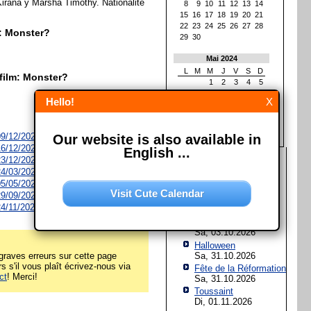
rana y Marsha Timothy. Nationalité
8
9
10
11
12
13
14
15
16
17
18
19
20
21
22
23
24
25
26
27
28
m: Monster?
29
30
Mai 2024
L
M
M
J
V
S
D
film: Monster?
1
2
3
4
5
6
7
8
9
10
11
12
Hello!
X
13
14
15
16
17
18
19
20
21
22
23
24
25
26
27
28
29
30
31
 09/12/2026
Our website is also available in
 16/12/2026
English ...
Les prochaines fêtes et
 23/12/2026
jours fériés
 24/03/2027
 05/05/2027
Assomption de Marie
Visit Cute Calendar
 29/09/2027
Sa, 15.08.2026
 24/11/2027
Jour de l'Unité
allemande
Sa, 03.10.2026
Halloween
Sa, 31.10.2026
raves erreurs sur cette page
rs s'il vous plaît écrivez-nous via
Fête de la Réformation
ct
! Merci!
Sa, 31.10.2026
Toussaint
Di, 01.11.2026