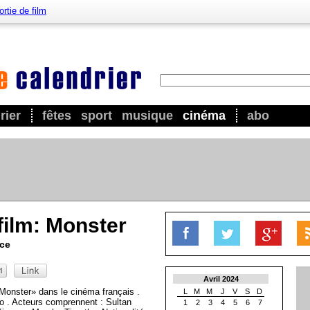
ortie de film
rier
fêtes
sport
musique
cinéma
abo
film: Monster
nce
Avril 2024
Monster» dans le cinéma français .
L
M
M
J
V
S
D
to . Acteurs comprennent : Sultan
1
2
3
4
5
6
7