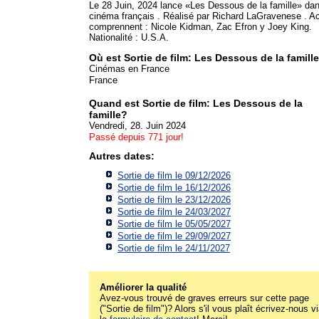
Le 28 Juin, 2024 lance «Les Dessous de la famille» dan
cinéma français . Réalisé par Richard LaGravenese . A
comprennent : Nicole Kidman, Zac Efron y Joey King.
Nationalité : U.S.A.
Où est Sortie de film: Les Dessous de la famill
Cinémas en France
France
Quand est Sortie de film: Les Dessous de la
famille?
Vendredi, 28. Juin 2024
Passé depuis 771 jour!
Autres dates:
Sortie de film le 09/12/2026
Sortie de film le 16/12/2026
Sortie de film le 23/12/2026
Sortie de film le 24/03/2027
Sortie de film le 05/05/2027
Sortie de film le 29/09/2027
Sortie de film le 24/11/2027
Améliorer la qualité
Avez-vous trouvé de graves erreurs sur cette page
("Sortie de film")? Alors s'il vous plaît écrivez-nous v