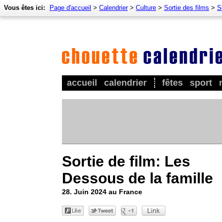
Vous êtes ici:
Page d'accueil
>
Calendrier
>
Culture
>
Sortie des films
>
S
accueil
calendrier
fêtes
sport
Sortie de film: Les
Dessous de la famille
28. Juin 2024 au France