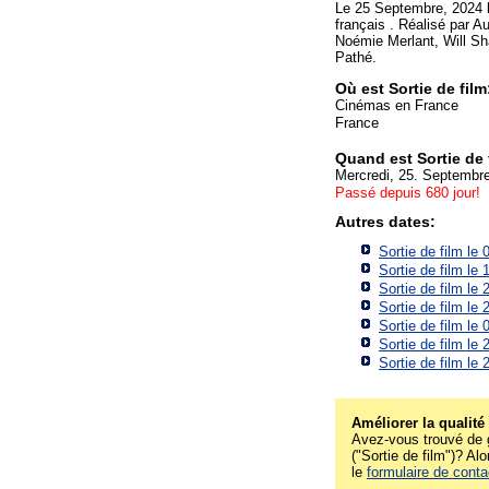
Le 25 Septembre, 2024 
français . Réalisé par 
Noémie Merlant, Will Sh
Pathé.
Où est Sortie de fi
Cinémas en France
France
Quand est Sortie de
Mercredi, 25. Septembr
Passé depuis 680 jour!
Autres dates:
Sortie de film le
Sortie de film le
Sortie de film le
Sortie de film le
Sortie de film le
Sortie de film le
Sortie de film le
Améliorer la qualité
Avez-vous trouvé de g
("Sortie de film")? Alo
le
formulaire de conta