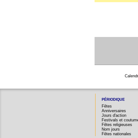
Calendr
PÉRIODIQUE
Fêtes
Anniversaires
Jours d'action
Festivals et coutum
Fêtes religieuses
Nom jours
Fêtes nationales