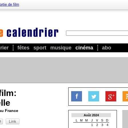
ortie de film
rier
fêtes
sport
musique
cinéma
abo
film:
lle
au France
Août 2024
L
M
M
J
V
S
D
1
2
3
4