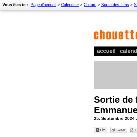
Vous êtes ici:
Page d'accueil
>
Calendrier
>
Culture
>
Sortie des films
>
S
accueil
calend
Sortie de 
Emmanue
25. Septembre 2024 