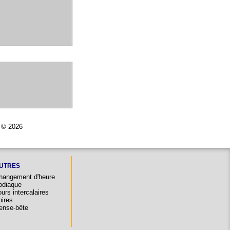
r © 2026
UTRES
hangement d'heure
odiaque
urs intercalaires
oires
ense-bête