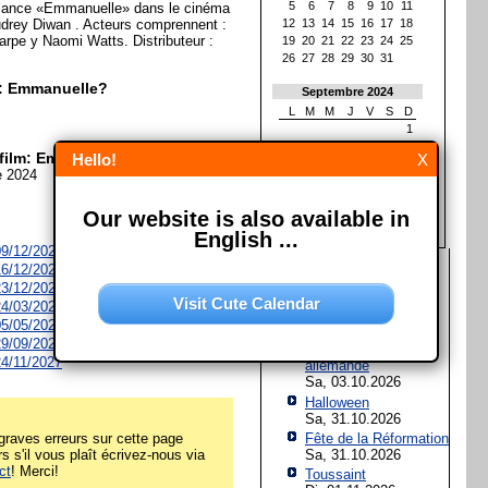
5
6
7
8
9
10
11
lance «Emmanuelle» dans le cinéma
Audrey Diwan . Acteurs comprennent :
12
13
14
15
16
17
18
arpe y Naomi Watts. Distributeur :
19
20
21
22
23
24
25
26
27
28
29
30
31
lm: Emmanuelle?
Septembre 2024
L
M
M
J
V
S
D
1
2
3
4
5
6
7
8
 film: Emmanuelle?
Hello!
X
9
10
11
12
13
14
15
e 2024
16
17
18
19
20
21
22
23
24
25
26
27
28
29
Our website is also available in
30
English ...
 09/12/2026
Les prochaines fêtes et
 16/12/2026
jours fériés
 23/12/2026
Visit Cute Calendar
 24/03/2027
Assomption de Marie
 05/05/2027
Sa, 15.08.2026
 29/09/2027
Jour de l'Unité
 24/11/2027
allemande
Sa, 03.10.2026
Halloween
Sa, 31.10.2026
raves erreurs sur cette page
Fête de la Réformation
rs s'il vous plaît écrivez-nous via
Sa, 31.10.2026
ct
! Merci!
Toussaint