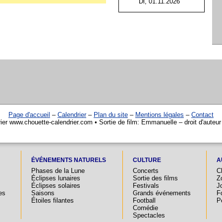
Di, 01.11.2026
Page d'accueil
–
Calendrier
–
Plan du site
–
Mentions légales
–
Contact
ier www.chouette-calendrier.com • Sortie de film: Emmanuelle – droit d'auteu
ÉVÉNEMENTS NATURELS
CULTURE
A
Phases de la Lune
Concerts
C
Éclipses lunaires
Sortie des films
Z
Éclipses solaires
Festivals
Jo
es
Saisons
Grands événements
F
Étoiles filantes
Football
P
Comédie
Spectacles