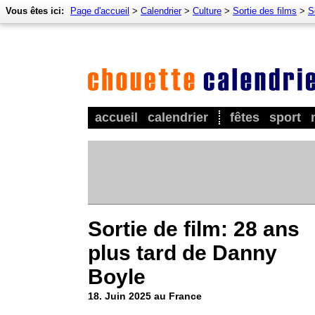
Vous êtes ici:
Page d'accueil
>
Calendrier
>
Culture
>
Sortie des films
>
S
accueil
calendrier
fêtes
sport
Sortie de film: 28 ans
plus tard de Danny
Boyle
18. Juin 2025 au France