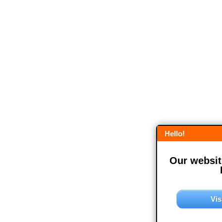
Hello!
Our website
Vis