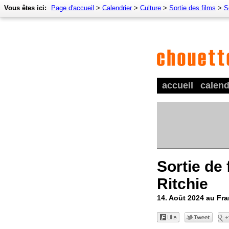
Vous êtes ici:
Page d'accueil
>
Calendrier
>
Culture
>
Sortie des films
>
S
accueil
calend
Sortie de 
Ritchie
14. Août 2024 au Fr