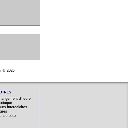
ur © 2026
UTRES
hangement d'heure
odiaque
urs intercalaires
oires
ense-bête