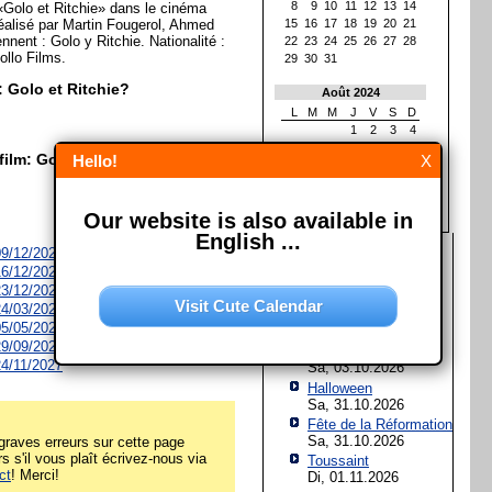
8
9
10
11
12
13
14
«Golo et Ritchie» dans le cinéma
 réalisé par Martin Fougerol, Ahmed
15
16
17
18
19
20
21
nent : Golo y Ritchie. Nationalité :
22
23
24
25
26
27
28
ollo Films.
29
30
31
: Golo et Ritchie?
Août 2024
L
M
M
J
V
S
D
1
2
3
4
5
6
7
8
9
10
11
film: Golo et Ritchie?
Hello!
X
12
13
14
15
16
17
18
19
20
21
22
23
24
25
26
27
28
29
30
31
Our website is also available in
English ...
Les prochaines fêtes et
 09/12/2026
jours fériés
 16/12/2026
 23/12/2026
Assomption de Marie
Visit Cute Calendar
 24/03/2027
Sa, 15.08.2026
 05/05/2027
Jour de l'Unité
 29/09/2027
allemande
 24/11/2027
Sa, 03.10.2026
Halloween
Sa, 31.10.2026
Fête de la Réformation
Sa, 31.10.2026
raves erreurs sur cette page
rs s'il vous plaît écrivez-nous via
Toussaint
ct
! Merci!
Di, 01.11.2026