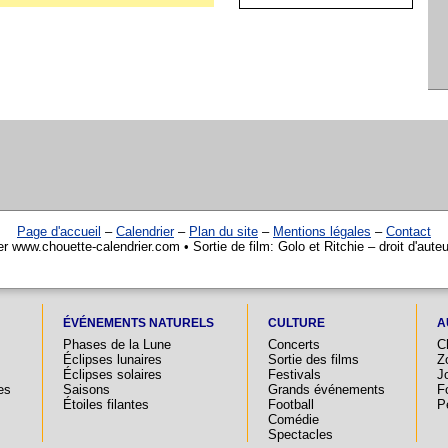
Page d'accueil
–
Calendrier
–
Plan du site
–
Mentions légales
–
Contact
er www.chouette-calendrier.com • Sortie de film: Golo et Ritchie – droit d'aute
ÉVÉNEMENTS NATURELS
CULTURE
A
Phases de la Lune
Concerts
C
Éclipses lunaires
Sortie des films
Z
Éclipses solaires
Festivals
Jo
es
Saisons
Grands événements
F
Étoiles filantes
Football
P
Comédie
Spectacles