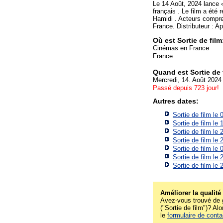
Le 14 Août, 2024 lance 
français . Le film a été
Hamidi . Acteurs compren
France. Distributeur : Ap
Où est Sortie de film
Cinémas en France
France
Quand est Sortie de 
Mercredi, 14. Août 2024
Passé depuis 723 jour!
Autres dates:
Sortie de film le
Sortie de film le
Sortie de film le
Sortie de film le
Sortie de film le
Sortie de film le
Sortie de film le
Améliorer la qualité
Avez-vous trouvé de g
("Sortie de film")? Alo
le
formulaire de conta