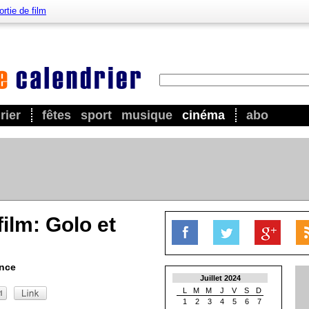
ortie de film
rier
fêtes
sport
musique
cinéma
abo
film: Golo et
ance
Juillet 2024
L
M
M
J
V
S
D
1
2
3
4
5
6
7