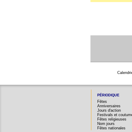
Calendri
PÉRIODIQUE
Fêtes
Anniversaires
Jours d'action
Festivals et coutum
Fêtes religieuses
Nom jours
Fêtes nationales