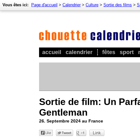
Vous êtes ici:
Page d'accueil
>
Calendrier
>
Culture
>
Sortie des films
>
S
accueil
calendrier
fêtes
sport
Sortie de film: Un Parfa
Gentleman
26. Septembre 2024 au France