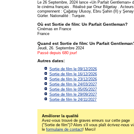
Le 26 Septembre, 2024 lance «Un Parfait Gentleman» 
le cinéma français . Réalisé par Onur Bilgetay . Acteurs
comprennent : Çağatay Ulusoy, Ebru Şahin (II) y Şenay
Gürler. Nationalité : Turquie.
Où est Sortie de film: Un Parfait Gentleman?
Cinémas en France
France
Quand est Sortie de film: Un Parfait Gentleman
Jeudi, 26. Septembre 2024
Passé depuis 680 jour!
Autres dates:
Sortie de film le 09/12/2026
Sortie de film le 16/12/2026
Sortie de film le 23/12/2026
Sortie de film le 24/03/2027
Sortie de film le 05/05/2027
Sortie de film le 29/09/2027
Sortie de film le 24/11/2027
Améliorer la qualité
Avez-vous trouvé de graves erreurs sur cette page
("Sortie de film")? Alors s'il vous plaît écrivez-nous v
le
formulaire de contact
! Merci!