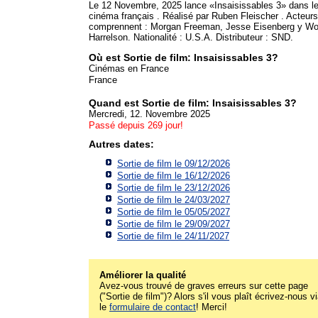
Le 12 Novembre, 2025 lance «Insaisissables 3» dans l
cinéma français . Réalisé par Ruben Fleischer . Acteurs
comprennent : Morgan Freeman, Jesse Eisenberg y W
Harrelson. Nationalité : U.S.A. Distributeur : SND.
Où est Sortie de film: Insaisissables 3?
Cinémas en France
France
Quand est Sortie de film: Insaisissables 3?
Mercredi, 12. Novembre 2025
Passé depuis 269 jour!
Autres dates:
Sortie de film le 09/12/2026
Sortie de film le 16/12/2026
Sortie de film le 23/12/2026
Sortie de film le 24/03/2027
Sortie de film le 05/05/2027
Sortie de film le 29/09/2027
Sortie de film le 24/11/2027
Améliorer la qualité
Avez-vous trouvé de graves erreurs sur cette page
("Sortie de film")? Alors s'il vous plaît écrivez-nous v
le
formulaire de contact
! Merci!