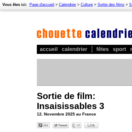
Vous êtes ici:
Page d'accueil
>
Calendrier
>
Culture
>
Sortie des films
>
S
accueil
calendrier
fêtes
sport
Sortie de film:
Insaisissables 3
12. Novembre 2025 au France