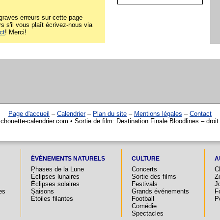
raves erreurs sur cette page
rs s'il vous plaît écrivez-nous via
ct
! Merci!
Page d'accueil
–
Calendrier
–
Plan du site
–
Mentions légales
–
Contact
chouette-calendrier.com • Sortie de film: Destination Finale Bloodlines – droit
ÉVÉNEMENTS NATURELS
CULTURE
A
Phases de la Lune
Concerts
C
Éclipses lunaires
Sortie des films
Z
Éclipses solaires
Festivals
Jo
es
Saisons
Grands événements
F
Étoiles filantes
Football
P
Comédie
Spectacles