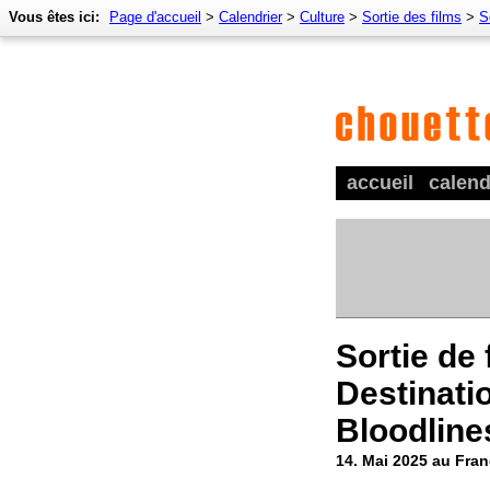
Vous êtes ici:
Page d'accueil
>
Calendrier
>
Culture
>
Sortie des films
>
S
accueil
calend
Sortie de 
Destinati
Bloodline
14. Mai 2025 au Fra