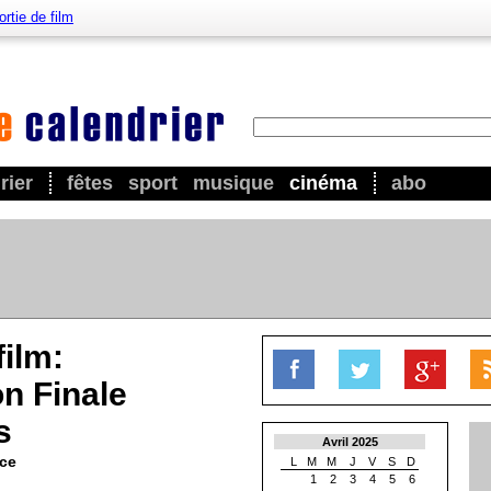
ortie de film
rier
fêtes
sport
musique
cinéma
abo
film:
on Finale
s
Avril 2025
nce
L
M
M
J
V
S
D
1
2
3
4
5
6