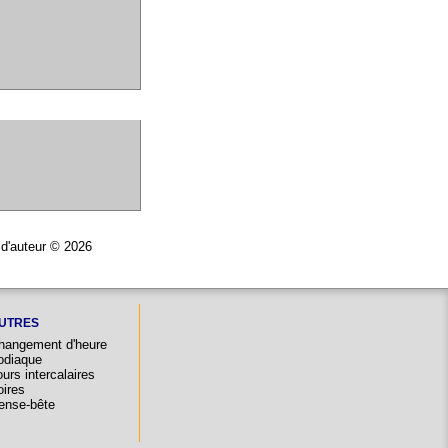
 d'auteur © 2026
UTRES
hangement d'heure
odiaque
urs intercalaires
oires
ense-bête