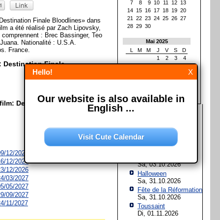
7
8
9
10
11
12
13
14
15
16
17
18
19
20
21
22
23
24
25
26
27
Destination Finale Bloodlines» dans
28
29
30
film a été réalisé par Zach Lipovsky,
 comprennent : Brec Bassinger, Teo
Mai 2025
Juana. Nationalité : U.S.A.
os. France.
L
M
M
J
V
S
D
1
2
3
4
: Destination Finale
5
6
7
8
9
10
11
Hello!
X
12
13
14
15
16
17
18
19
20
21
22
23
24
25
26
27
28
29
30
31
Our website is also available in
film: Destination Finale
English ...
Les prochaines fêtes et
jours fériés
Assomption de Marie
Visit Cute Calendar
Sa, 15.08.2026
Jour de l'Unité
 09/12/2026
allemande
 16/12/2026
Sa, 03.10.2026
 23/12/2026
Halloween
 24/03/2027
Sa, 31.10.2026
 05/05/2027
Fête de la Réformation
 29/09/2027
Sa, 31.10.2026
 24/11/2027
Toussaint
Di, 01.11.2026