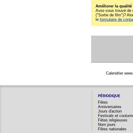
Améliorer la qualité
Avez-vous trouvé de g
("Sortie de film")? Alo
le
formulaire de conta
Calendrier www.
PÉRIODIQUE
Fêtes
Anniversaires
Jours d'action
Festivals et coutum
Fêtes religieuses
Nom jours
Fêtes nationales