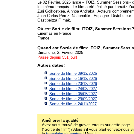
Le 02 Février, 2025 lance «ITOIZ, Summer Sessions» 
le cinéma français . Le film a été réalisé par Larraitz Zu
Zuri Goikoetxea, Ainhoa Andraka . Acteurs comprennent
Juan Carlos Pérez. Nationalité : Espagne. Distributeur :
Gastibeltza Filmak.
Où est Sortie de film: ITOIZ, Summer Sessions
Cinémas en France
France
Quand est Sortie de film: ITOIZ, Summer Sessi
Dimanche, 2. Février 2025
Passé depuis 551 jour!
Autres dates:
Sortie de film le 09/12/2026
Sortie de film le 16/12/2026
Sortie de film le 23/12/2026
Sortie de film le 24/03/2027
Sortie de film le 05/05/2027
Sortie de film le 29/09/2027
Sortie de film le 24/11/2027
Améliorer la qualité
Avez-vous trouvé de graves erreurs sur cette page
("Sortie de film")? Alors s'il vous plaît écrivez-nous v
le
formulaire de contact
! Merci!