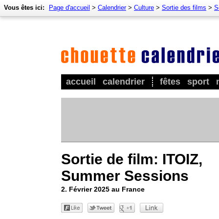
Vous êtes ici:
Page d'accueil
>
Calendrier
>
Culture
>
Sortie des films
>
S
accueil
calendrier
fêtes
sport
Sortie de film: ITOIZ,
Summer Sessions
2. Février 2025 au France