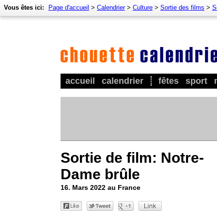
Vous êtes ici:
Page d'accueil
>
Calendrier
>
Culture
>
Sortie des films
>
S
accueil
calendrier
fêtes
sport
Sortie de film: Notre-
Dame brûle
16. Mars 2022 au France