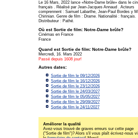
Le 16 Mars, 2022 lance «Notre-Dame brûle» dans le ci
français . Réalisé par Jean-Jacques Annaud . Acteurs
comprennent : Samuel Labarthe, Jean-Paul Bordes y M
Chirinian. Genre de film : Drame. Nationalité : français.
Distributeur : Pathé.
Où est Sortie de film: Notre-Dame brûle?
Cinémas en France
France
Quand est Sortie de film: Notre-Dame brûle?
Mercredi, 16. Mars 2022
Passé depuis 1608 jour!
Autres dates:
Sortie de film le 09/12/2026
Sortie de film le 16/12/2026
Sortie de film le 23/12/2026
Sortie de film le 24/03/2027
Sortie de film le 05/05/2027
Sortie de film le 29/09/2027
Sortie de film le 24/11/2027
Améliorer la qualité
Avez-vous trouvé de graves erreurs sur cette page
("Sortie de film")? Alors s'il vous plaît écrivez-nous v
le
formulaire de contact
! Merci!